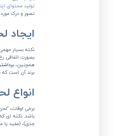
تولید محتوای این
تصور و درک مورد ن
ایجاد لح
نکته بسیار مهمی 
بصورت اتفاقی رخ 
همچنین،
برداشتن
برند آن است که ب
انواع لح
برخی اوقات، “لحن”
باشد. نکته ای که
جدی)، (مفید یا مز