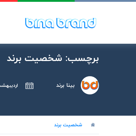
پرش
به
محتوا
برچسب:
شخصیت برند
بینا برند
اردیبهشت 20, 9
شخصیت برند