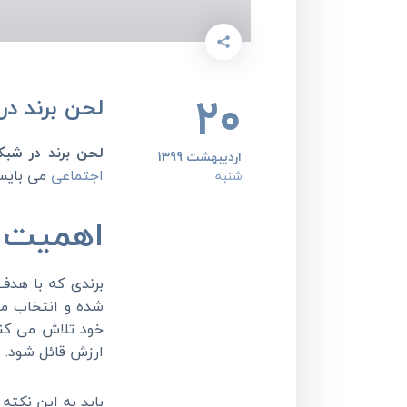
20
لحن برند د
لحن برند در شبک
اردیبهشت 1399
اجتماعی
می بایست
شنبه
اهمیت ل
برندی که با هد
شده و انتخاب می
خود تلاش می کند
ارزش قائل شود
.
باید به این نکته