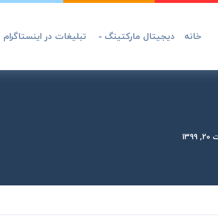
خانه
دیجیتال مارکتینگ
تبلیغات در اینستاگرام

139