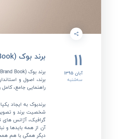
11
برند بوک (Brand Book) یا کتابچه برند چیست؟
برند بوک (Brand Book) یا
آبان 1395
برند، اصول و استاندا
سه‌شنبه
راهنمایی جامع، کامل و 
برندبوک به ایجاد یک
شخصیت برند و تصویر 
گرافیک، آژانس های تبل
آن از همه بایدها و ن
دیگر همگی با هم همخ