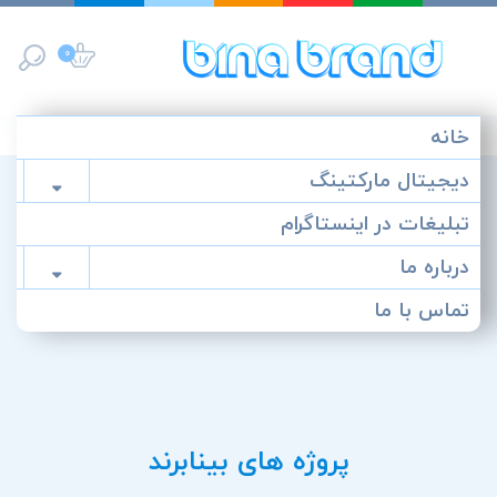
پرش
به
0
محتوا
خانه
دیجیتال مارکتینگ

تبلیغات در اینستاگرام
درباره ما

تماس با ما
پروژه های بینابرند