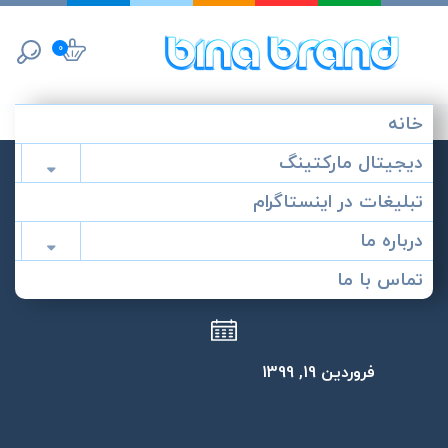
پرش
به
0
محتوا
خانه
دیجیتال مارکتینگ

برچسب:
اطلاع رسانی در مورد کرونا
تبلیغات در اینستاگرام
درباره ما

تماس با ما
فروردین 19, 1399