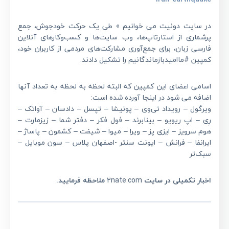
در سایت دونیت می خوانیم » طی یک حرکت خودجوش، جمع
پرشماری از استارتاپ‌ها، وب سایت‌ها و کسب‌وکارهای آنلاین
فارسی زبان، برای جمع‌آوری مشارکت‌های مردمی از کاربران خود،
کمپین #ماامیدبازماندگانیم را تشکیل دادند.
اسامی اعضای این کمپین که البته لحظه به لحظه به تعداد آنها
اضافه می شود در اینجا آورده شده است:
ویرگول – رویداد تی‌وی – پونیشا – تپسل – دادسان – آواتک –
رِی‌ – اپ ریویو – بینابرند – فول فکر – دفتر شما – زیزمارت –
هوم سرویز – ایزی پز – ویرا – میوا – شیفت – کشمون – پاساژ –
ایرانفا – فرانش – ایونت سنتر -اصفهان پلاس – سون موبایل –
سبک‌تر
اخبار تکمیلی در سایت
2nate.com
ملاحظه فرمایید.