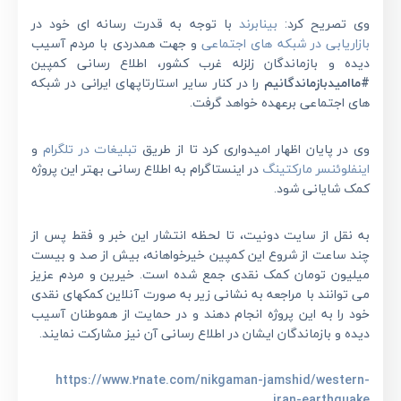
وی تصریح کرد:
بینابرند
با توجه به قدرت رسانه ای خود در
بازاریابی در شبکه های اجتماعی
و جهت همدردی با مردم آسیب
دیده و بازماندگان زلزله غرب کشور، اطلاع رسانی کمپین
#ماامیدبازماندگانیم
را در کنار سایر استارتاپهای ایرانی در شبکه
های اجتماعی برعهده خواهد گرفت.
وی در پایان اظهار امیدواری کرد تا از طریق
تبلیغات در تلگرام
و
اینفلوئنسر مارکتینگ
در اینستاگرام به اطلاع رسانی بهتر این پروژه
کمک شایانی شود.
به نقل از سایت دونیت، تا لحظه انتشار این خبر و فقط پس از
چند ساعت از شروع این کمپین خیرخواهانه، بیش از صد و بیست
میلیون تومان کمک نقدی جمع شده است. خیرین و مردم عزیز
می توانند با مراجعه به نشانی زیر به صورت آنلاین کمکهای نقدی
خود را به این پروژه انجام دهند و در حمایت از هموطنان آسیب
دیده و بازماندگان ایشان در اطلاع رسانی آن نیز مشارکت نمایند.
https://www.2nate.com/nikgaman-jamshid/western-
iran-earthquake