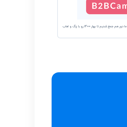
سال ۹۹ با همه بدی‌ها و خوبیاش داره کم‌کم تموم میشه. حتما این ضرب‌المثل رو شنیدین که میگن سالی که نکوست از بهارش پیداست. برای همین، ما دور هم جمع شدیم تا بهار 1400 رو با رنگ و لعاب