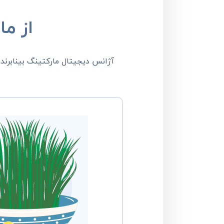
از م
آژانس دیجیتال مارکتینگ بینابرند