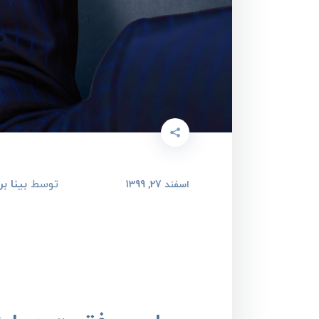
توسط
بینا بر
اسفند 27, 1399