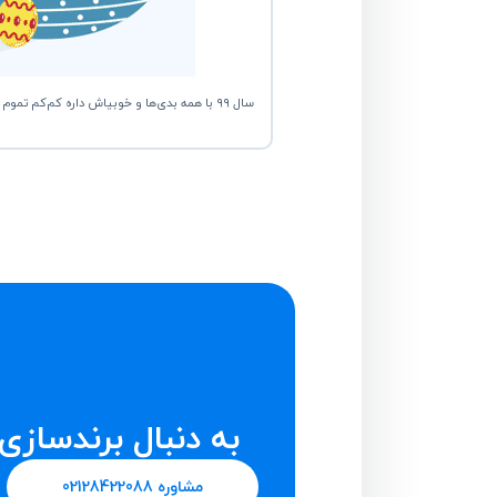
به دنبال برندساز
مشاوره 02128422088